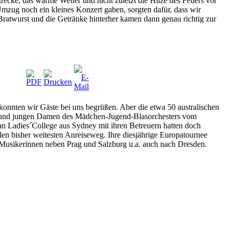
ecke, das warme Wetter und nicht zuletzt die Hitze des Feuers vor
mzug noch ein kleines Konzert gaben, sorgten dafür, dass wir
Bratwurst und die Getränke hinterher kamen dann genau richtig zur
konnten wir Gäste bei uns begrüßen. Aber die etwa 50 australischen
nd jungen Damen des Mädchen-Jugend-Blasorchesters vom
an Ladies´College aus Sydney mit ihren Betreuern hatten doch
den bisher weitesten Anreiseweg. Ihre diesjährige Europatournee
 Musikerinnen neben Prag und Salzburg u.a. auch nach Dresden.