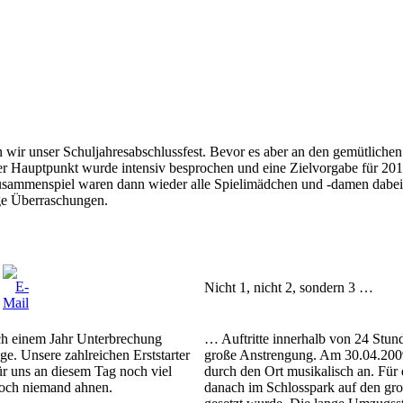
 wir unser Schuljahresabschlussfest. Bevor es aber an den gemütlichen 
eder Hauptpunkt wurde intensiv besprochen und eine Zielvorgabe für 
Zusammenspiel waren dann wieder alle Spielimädchen und -damen dabei.
ige Überraschungen.
Nicht 1, nicht 2, sondern 3 …
ach einem Jahr Unterbrechung
… Auftritte innerhalb von 24 Stun
e. Unsere zahlreichen Erststarter
große Anstrengung. Am 30.04.2009
ür uns an diesem Tag noch viel
durch den Ort musikalisch an. Für 
noch niemand ahnen.
danach im Schlosspark auf den groß