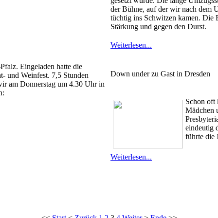
gesetzt wurde. Die lange Umzugsstr
der Bühne, auf der wir nach dem U
tüchtig ins Schwitzen kamen. Die 
Stärkung und gegen den Durst.
Weiterlesen...
falz. Eingeladen hatte die
Down under zu Gast in Dresden
- und Weinfest. 7,5 Stunden
 wir am Donnerstag um 4.30 Uhr in
n:
Schon oft 
Mädchen u
Presbyteri
eindeutig 
führte die
Weiterlesen...
<<
Start
<
Zurück
1
2
3
4
Weiter
>
Ende
>>