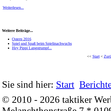
Weiterlesen...
Weitere Beiträge...
Ostern 2016
Spiel und Spaß beim Spielinachwuchs
Hey Pippi Langstrumpf...
<<
Start
<
Zur
Sie sind hier:
Start
Bericht
© 2010 - 2026 taktiker We
Melanchthonstraße 7 * 010